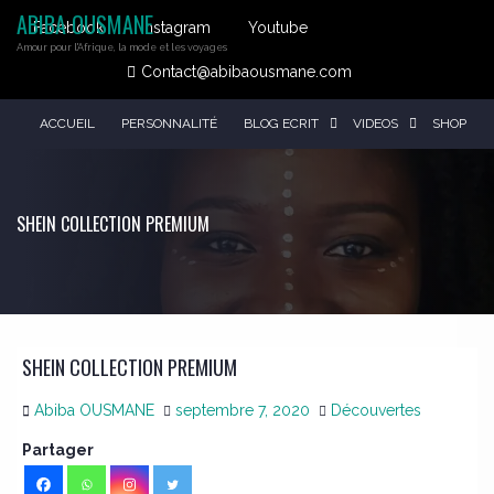
ABIBA OUSMANE
Facebook
Instagram
Youtube
Amour pour l'Afrique, la mode et les voyages
Contact@abibaousmane.com
ACCUEIL
PERSONNALITÉ
BLOG ECRIT
VIDEOS
SHOP
SHEIN COLLECTION PREMIUM
SHEIN COLLECTION PREMIUM
Abiba OUSMANE
septembre 7, 2020
Découvertes
Partager