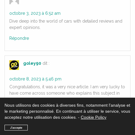
octobre 3, 2023 à 6:52 am
Dive deep into the world of cars with detailed reviews and
expert opinions.
Répondre
goley90
dit :
octobre 8, 2023 à 5:46 pm
Congratulations, it was a very nice article. I am very lucky to
have come across someone who explains this subject in
this way. I look forward to more of your articles.
Nous utilisons des cookies à diverses fins, notamment l'analyse et
Répondre
le marketing personnalisé. En continuant à utiliser le service, vous
acceptez notre utilisation des cookies. -
Cookie Policy
J'accepte
Laisser un commentaire