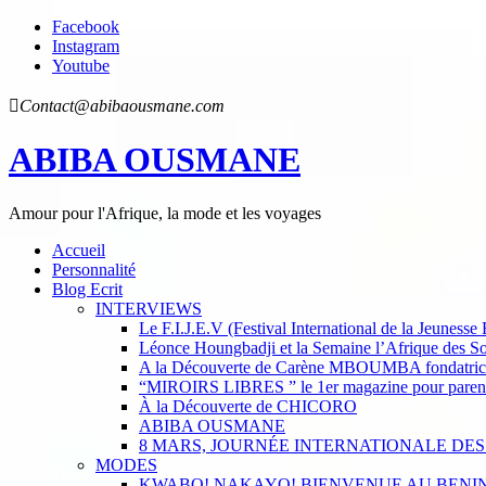
Facebook
Instagram
Youtube
Contact@abibaousmane.com
ABIBA OUSMANE
Amour pour l'Afrique, la mode et les voyages
Accueil
Personnalité
Blog Ecrit
INTERVIEWS
Le F.I.J.E.V (Festival International de la Jeunesse
Léonce Houngbadji et la Semaine l’Afrique des So
A la Découverte de Carène MBOUMBA fondatrice
“MIROIRS LIBRES ” le 1er magazine pour parents 
À la Découverte de CHICORO
ABIBA OUSMANE
8 MARS, JOURNÉE INTERNATIONALE DES
MODES
KWABO! NAKAYO! BIENVENUE AU BENIN