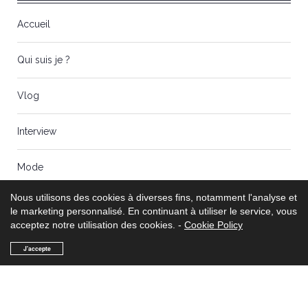
Accueil
Qui suis je ?
Vlog
Interview
Mode
Nous utilisons des cookies à diverses fins, notamment l'analyse et
Politique de confidentialité
le marketing personnalisé. En continuant à utiliser le service, vous
acceptez notre utilisation des cookies. -
Cookie Policy
NOMBRE DE VISITES
J'accepte
Total des vues:
24 259